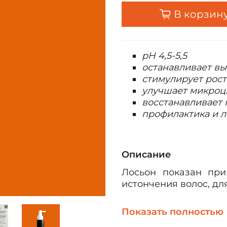
В корзин
pH 4,5-5,5
останавливает в
стимулирует рост
улучшает микро
восстанавливает 
профилактика и 
Описание
Лосьон показан пр
истончения волос, дл
Активные компонен
Показать полностью
Капиксил (Capixyl™