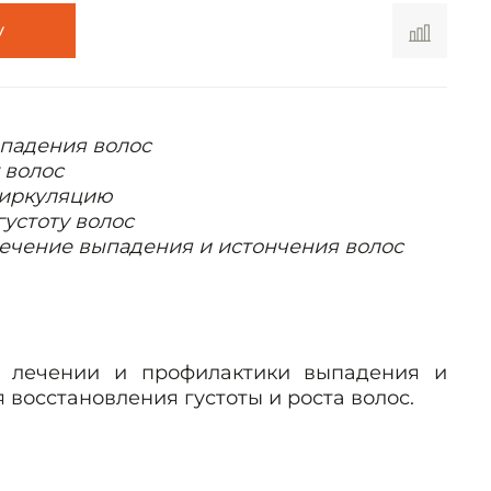
у
ыпадения волос
 волос
циркуляцию
густоту волос
лечение выпадения и
истончения волос
и лечении и профилактики выпадения и
я восстановления густоты и роста волос.
ты:
) 5%
- пептидный комплекс, состоящий из