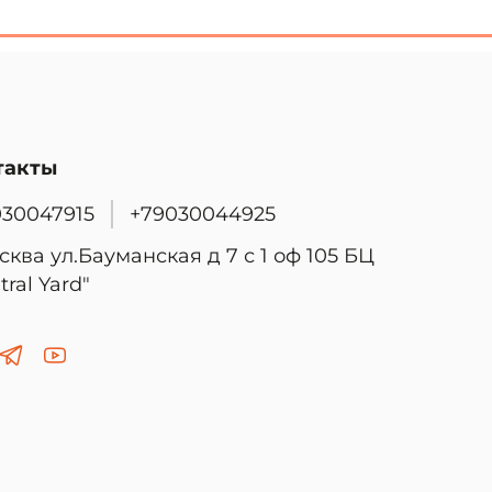
такты
030047915
+79030044925
сква ул.Бауманская д 7 с 1 оф 105 БЦ
tral Yard"