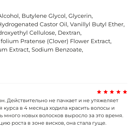
Alcohol
,
Butylene
Glycol
,
Glycerin
,
Hydrogenated
Castor
Oil
,
Vanillyl
Butyl
Ether
,
roxyethyl
Cellulose
,
Dextran
,
ifolium
Pratense
(
Clover
)
Flower
Extract
,
num
Extract
,
Sodium
Benzoate
,
н. Действительно не пачкает и не утяжеляет
 курса в 4 месяца ходила красить волосы и
нь много новых волосков выросло за это время.
ию роста в зоне висков, она стала гуще.