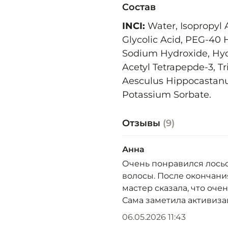
Состав
INCI:
Water
,
Isopropyl
Glycolic
Acid
,
PEG
-40
Sodium
Hydroxide
,
Hyd
Acetyl
Tetrapepde
-3,
Tr
Aesculus
Hippocasta
Potassium
Sorbate
.
Отзывы
(9)
Анна
Очень понравился лосьо
волосы. После окончания
мастер сказала, что оче
Сама заметила активизац
06.05.2026 11:43