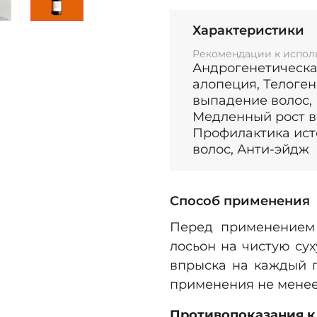
тетрапептида и экс
действие направлен
Характеристики
головы, особенно п
Рекомендации к испол
замедленного роста.
Андрогенетическ
алопеция, Телоге
Ацетил Тетрапепти
выпадение волос,
стимулирующий 
Медленный рост в
микроциркуляции и у
Профилактика ис
Экстракт цветков кл
волос, Анти-эйдж
- содержит фитоэстр
укреплению волос и 
Способ применения
Гликолевая кислота 
отшелушивающим дей
Перед применением 
головы, способствуе
лосьон на чистую сух
проникновению други
впрыска на каждый п
применения не менее
Экстракт конского к
- улучшает кровообр
Противопоказания к
капилляры, что спосо