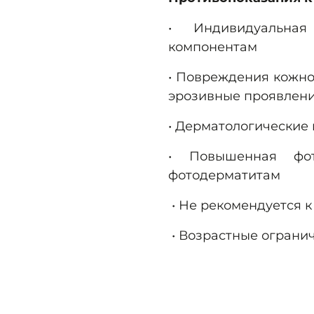
Декстран (
Dextran
)
-
•
Индивидуальна
обеспечивая лучшее 
компонентам
Ванилил бутиловый 
• Повреждения кожно
согревающим эффекто
эрозивные проявления
головы, что способст
•
Дерматологические 
•
Повышенная фот
фотодерматитам
•
Не рекомендуется к
•
Возрастные огранич