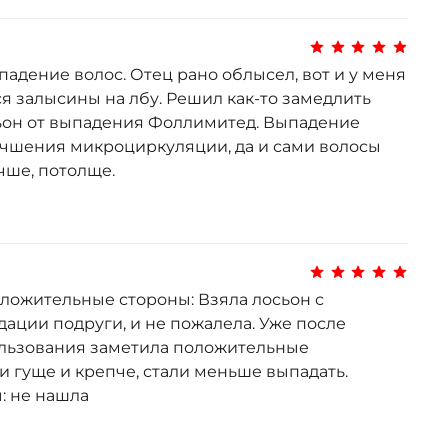
адение волос. Отец рано облысел, вот и у меня
ся залысины на лбу. Решил как-то замедлить
сьон от выпадения Фоллимитед. Выпадение
учшения микроциркуляции, да и сами волосы
чше, потолще.
ложительные стороны: Взяла лосьон с
ации подруги, и не пожалела. Уже после
ользования заметила положительные
и гуще и крепче, стали меньше выпадать.
: не нашла