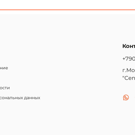
Кон
+79
ение
г.Мо
"Cen
ости
рсональных данных