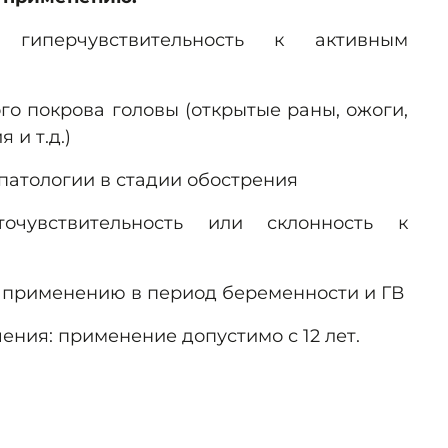
 улучшает микроциркуляцию крови,
я гиперчувствительность к активным
питание волосяных фолликулов.
эфир (
Vanillyl
Butyl
Ether
)
- обладает
го покрова головы (открытые раны, ожоги,
м, усиливает кровообращение в коже
 и т.д.)
вует стимуляции роста волос.
патологии в стадии обострения
очувствительность или склонность к
 применению в период беременности и ГВ
ения: применение допустимо с 12 лет.